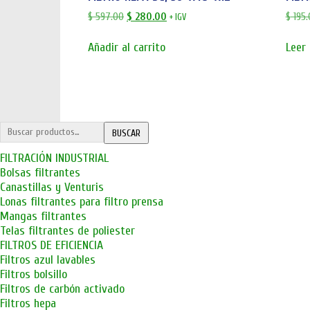
El
El
$
597.00
$
280.00
$
195.
+ IGV
precio
precio
original
actual
Añadir al carrito
Leer
era:
es:
$ 597.00.
$ 280.00.
Buscar
BUSCAR
por:
FILTRACIÓN INDUSTRIAL
Bolsas filtrantes
Canastillas y Venturis
Lonas filtrantes para filtro prensa
Mangas filtrantes
Telas filtrantes de poliester
FILTROS DE EFICIENCIA
Filtros azul lavables
Filtros bolsillo
Filtros de carbón activado
Filtros hepa