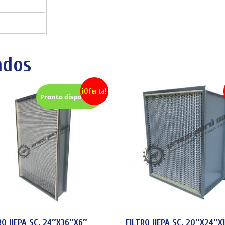
ados
¡Oferta!
Pronto disponible
RO HEPA SC, 24″X36″X6″
FILTRO HEPA SC, 20″X24″X