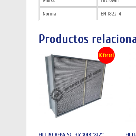
Marca
Filtrowin
Norma
EN 1822-4
Productos relacion
¡Oferta!
FILTRO HEPA SC, 36″X48″X12″
FILT