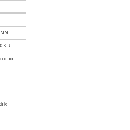
0 MM
0.3 μ
ico por
drio