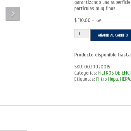
garantizando una superficie
partículas muy finas.
$
110.00
+ IGV
FILTRO
AÑADIR AL CARRITO
HEPA
SC,
24"X12"X6"
Producto disponible hasta
cantidad
SKU:
0020020015
Categorías:
FILTROS DE EFIC
Etiquetas:
Filtro Hepa
,
HEPA