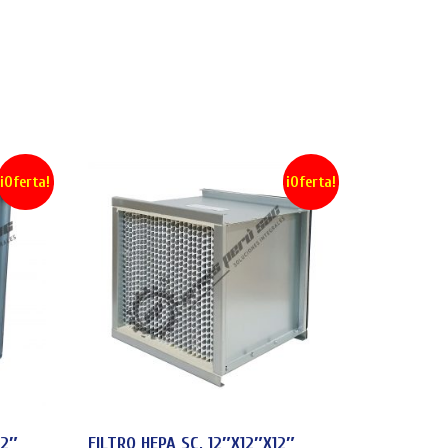
¡Oferta!
¡Oferta!
12″
FILTRO HEPA SC, 12″X12″X12″