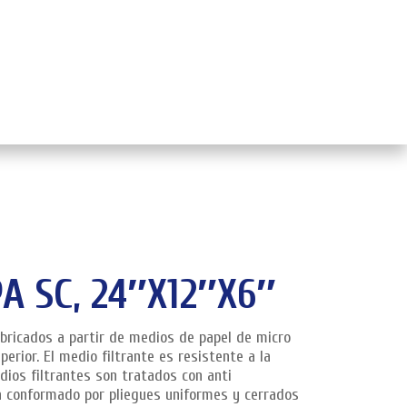
Inicio
FILTROS DE EFICIENCIA
Filtros hepa
A SC, 24″X12″X6″
abricados a partir de medios de papel de micro
perior. El medio filtrante es resistente a la
ios filtrantes son tratados con anti
á conformado por pliegues uniformes y cerrados